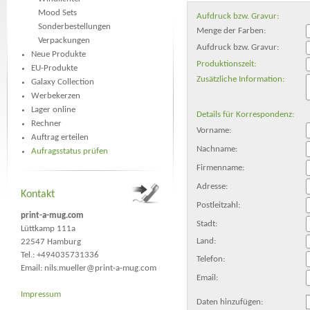
Mood Sets
Aufdruck bzw. Gravur:
Sonderbestellungen
Menge der Farben:
Verpackungen
Aufdruck bzw. Gravur:
Neue Produkte
Produktionszeit:
EU-Produkte
Zusätzliche Information:
Galaxy Collection
Werbekerzen
Lager online
Details für Korrespondenz:
Rechner
Vorname:
Auftrag erteilen
Nachname:
Aufragsstatus prüfen
Firmenname:
Adresse:
Kontakt
Postleitzahl:
print-a-mug.com
Stadt:
Lüttkamp 111a
Land:
22547 Hamburg
Tel.: +494035731336
Telefon:
Email:
nils.mueller@print-a-mug.com
Email:
Impressum
Daten hinzufügen: