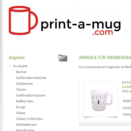
Angebot
ANFRAGE FÜR WERBEKER
Produkte
Uns interessieren folgende Artikel
Becher
Sublimationsbecher
M/54
Glasbecher
GAMB
Tassen
290 m
Sublimationstassen
Wähle
Kaffee-Sets
Krüge
Inhal
Gläser
Meng
Galaxy Collection
Werbekerzen
Windlichter