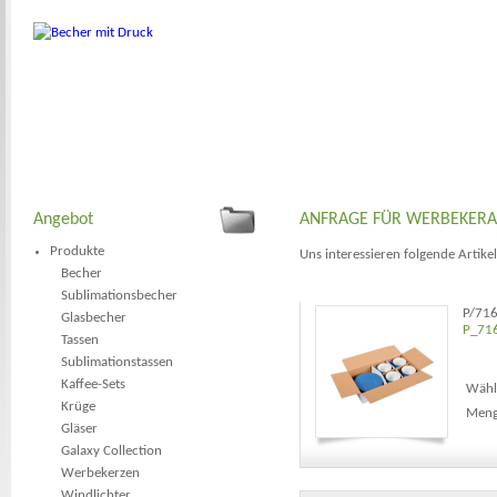
Angebot
ANFRAGE FÜR WERBEKER
Produkte
Uns interessieren folgende Artikel
Becher
Sublimationsbecher
P/71
Glasbecher
P_71
Tassen
Sublimationstassen
Kaffee-Sets
Wähle
Krüge
Meng
Gläser
Galaxy Collection
Werbekerzen
Windlichter