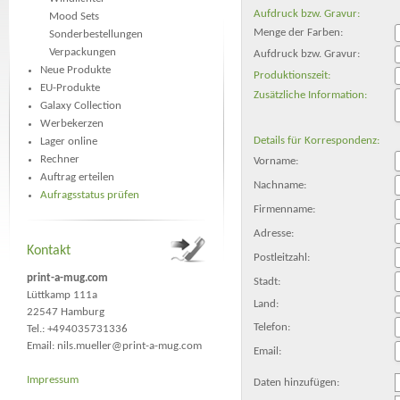
Aufdruck bzw. Gravur:
Mood Sets
Menge der Farben:
Sonderbestellungen
Verpackungen
Aufdruck bzw. Gravur:
Neue Produkte
Produktionszeit:
EU-Produkte
Zusätzliche Information:
Galaxy Collection
Werbekerzen
Details für Korrespondenz:
Lager online
Rechner
Vorname:
Auftrag erteilen
Nachname:
Aufragsstatus prüfen
Firmenname:
Adresse:
Kontakt
Postleitzahl:
print-a-mug.com
Stadt:
Lüttkamp 111a
Land:
22547 Hamburg
Telefon:
Tel.: +494035731336
Email:
nils.mueller@print-a-mug.com
Email:
Impressum
Daten hinzufügen: